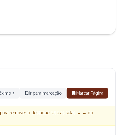
óximo
Ir para marcação
Marcar Página
 para remover o destaque. Use as setas ← → do