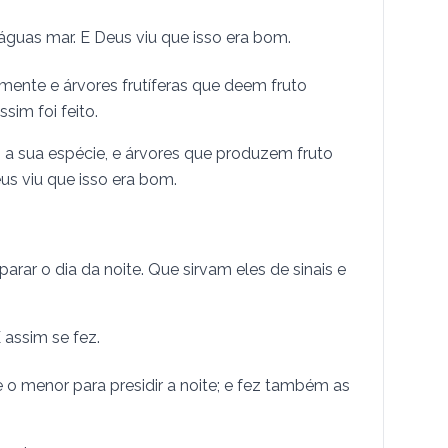
guas mar. E Deus viu que isso era bom.
mente e á­r­vores frutíferas que deem fruto
sim foi feito.
 a sua espécie, e árvores que produzem fruto
us viu que isso era bom.
rar o dia da noite. Que sirvam eles de sinais e
 assim se fez.
 e o menor para presidir a noite; e fez também as