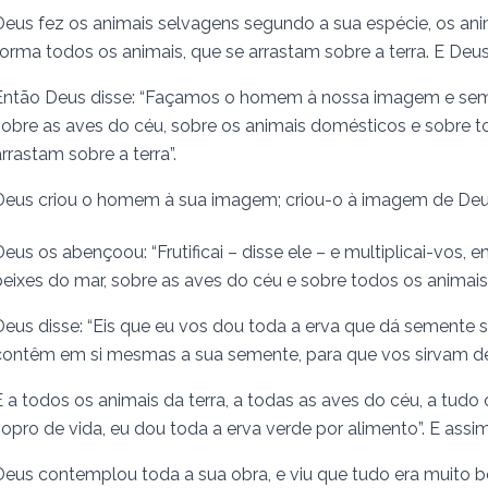
Deus fez os animais selvagens segundo a sua espécie, os a
forma todos os animais, que se arrastam sobre a terra. E Deus
Então Deus disse: “Façamos o homem à nossa imagem e semel
sobre as aves do céu, sobre os animais domésticos e sobre tod
arrastam sobre a terra”.
Deus criou o homem à sua imagem; criou-o à imagem de Deus
Deus os abençoou: “Frutificai – disse ele – e multiplicai-vos, 
peixes do mar, sobre as aves do céu e sobre todos os animais 
Deus disse: “Eis que eu vos dou toda a erva que dá semente sob
contêm em si mesmas a sua semente, para que vos sirvam de
E a todos os animais da terra, a todas as aves do céu, a tudo 
sopro de vida, eu dou toda a erva verde por alimento”. E assim
Deus contemplou toda a sua obra, e viu que tudo era muito b