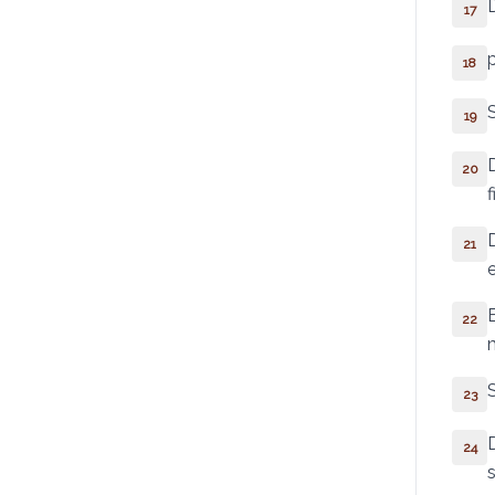
17
Provérbios
18
Eclesiastes
19
Cântico dos Cânticos
20
Sabedoria
Eclesiástico
21
Isaías
22
Jeremias
Lamentações
23
Baruc
24
Ezequiel