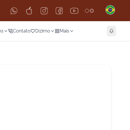
os
Contato
Dízimo
Mais