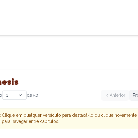
esis
lo
1
de
50
Anterior
Pr
:
Clique em qualquer versículo para destacá-lo ou clique novamente
 para navegar entre capítulos.