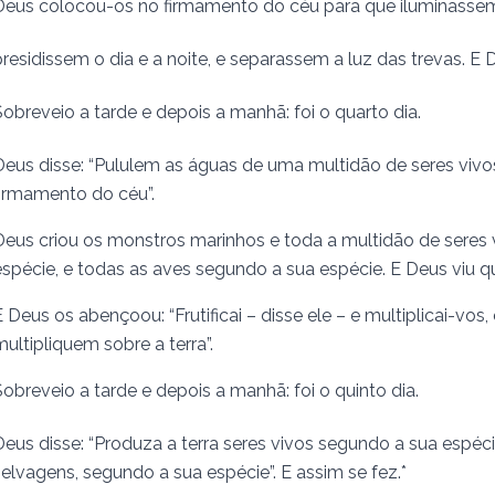
Deus colocou-os no firmamento do céu para que iluminassem 
presidissem o dia e a noite, e separassem a luz das trevas. E 
Sobreveio a tarde e depois a manhã: foi o quarto dia.
Deus disse: “Pululem as águas de uma multidão de seres vivos
firmamento do céu”.
Deus criou os monstros mari­nhos e toda a multidão de sere
espécie, e todas as aves segundo a sua espécie. E Deus viu q
E Deus os abençoou: “Frutificai – disse ele – e multipli­cai-vo
multipliquem sobre a terra”.
Sobreveio a tarde e depois a manhã: foi o quinto dia.
Deus disse: “Produza a terra seres vivos segundo a sua espéci
selvagens, segundo a sua espécie”. E assim se fez.*