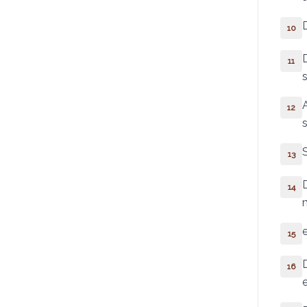
I Crônicas
10
II Crônicas
11
Esdras
Neemias
12
Tobias
Judite
13
Ester
14
Jó
15
Salmos
16
I Macabeus
e
II Macabeus