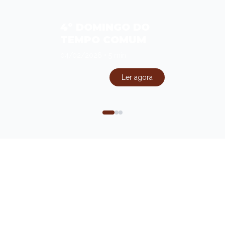
4º DOMINGO DO
TEMPO COMUM
04/02/2026
•
5 min
Ler agora